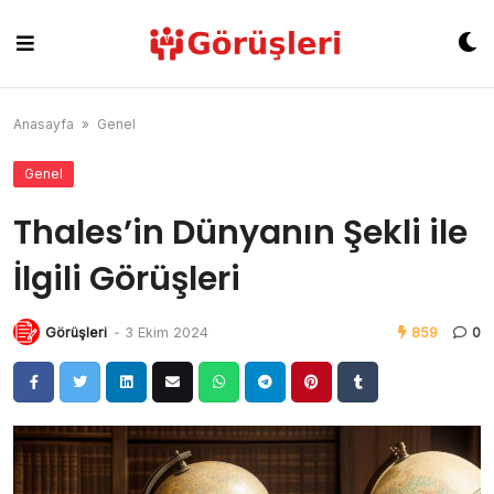
Skip
to
content
Anasayfa
»
Genel
Genel
Thales’in Dünyanın Şekli ile
İlgili Görüşleri
Görüşleri
-
3 Ekim 2024
859
0