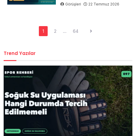
Görüşleri
22 Temmuz 2026
Yazı
1
2
…
64
sayfalaması
Trend Yazılar