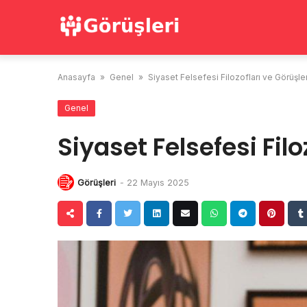
Skip
to
content
Anasayfa
»
Genel
»
Siyaset Felsefesi Filozofları ve Görüşler
Genel
Siyaset Felsefesi Filo
Görüşleri
-
22 Mayıs 2025