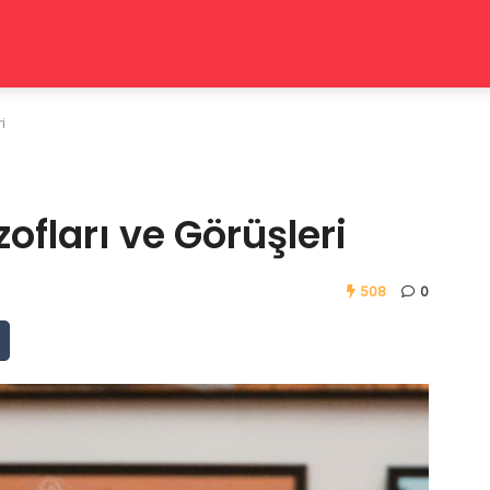
i
zofları ve Görüşleri
508
0