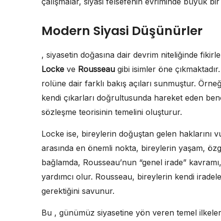
çalışmalar, siyasi felsefenin evriminde büyük bir 
Modern Siyasi Düşünürler
, siyasetin doğasına dair devrim niteliğinde fikir
Locke
ve
Rousseau
gibi isimler öne çıkmaktadır.
rolüne dair farklı bakış açıları sunmuştur. Örn
kendi çıkarları doğrultusunda hareket eden benci
sözleşme teorisinin temelini oluşturur.
Locke ise, bireylerin doğuştan gelen haklarını v
arasında en önemli nokta, bireylerin yaşam, özg
bağlamda, Rousseau’nun “genel irade” kavramı, 
yardımcı olur. Rousseau, bireylerin kendi iradele
gerektiğini savunur.
Bu , günümüz siyasetine yön veren temel ilkeleri 