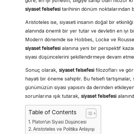
göre, en iyi yönetim, bilgiye sahip olan filozof kr
siyaset felsefesi
tarihinin dönüm noktalarından bi
Aristoteles ise, siyaseti insanın doğal bir etkinli
alanında önemli bir yer tutar ve devletin en iyi b
Modern dönemde ise Hobbes, Locke ve Rousseau g
siyaset felsefesi
alanına yeni bir perspektif kaza
siyasi düşüncelerini şekillendirmeye devam etmek
Sonuç olarak,
siyaset felsefesi
filozofları ve gör
hayati bir öneme sahiptir. Bu felsefi tartışmalar
günümüzün siyasi yapısını da derinden etkileyen 
sorunlarına ışık tutarak,
siyaset felsefesi
alanında
Table of Contents
Platon’un Siyasi Düşüncesi
Aristoteles ve Politika Anlayışı