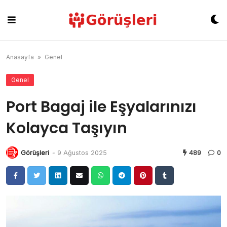
Skip
to
content
Anasayfa
»
Genel
Genel
Port Bagaj ile Eşyalarınızı
Kolayca Taşıyın
Görüşleri
-
9 Ağustos 2025
489
0