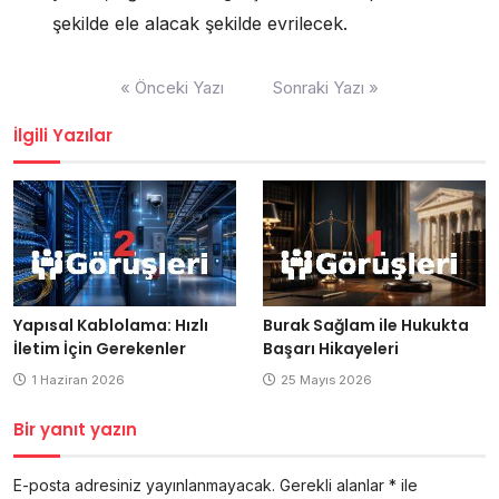
şekilde ele alacak şekilde evrilecek.
Yazı
« Önceki Yazı
Sonraki Yazı »
gezinmesi
İlgili Yazılar
Yapısal Kablolama: Hızlı
Burak Sağlam ile Hukukta
İletim İçin Gerekenler
Başarı Hikayeleri
1 Haziran 2026
25 Mayıs 2026
Bir yanıt yazın
E-posta adresiniz yayınlanmayacak.
Gerekli alanlar
*
ile