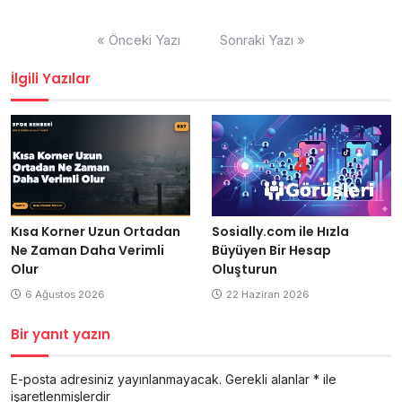
Yazı
« Önceki Yazı
Sonraki Yazı »
gezinmesi
İlgili Yazılar
Kısa Korner Uzun Ortadan
Sosially.com ile Hızla
Ne Zaman Daha Verimli
Büyüyen Bir Hesap
Olur
Oluşturun
6 Ağustos 2026
22 Haziran 2026
Bir yanıt yazın
E-posta adresiniz yayınlanmayacak.
Gerekli alanlar
*
ile
işaretlenmişlerdir