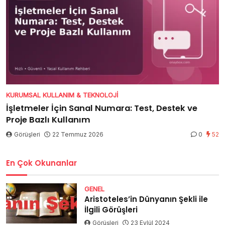
KURUMSAL KULLANIM & TEKNOLOJI
İşletmeler İçin Sanal Numara: Test, Destek ve
Proje Bazlı Kullanım
Görüşleri
22 Temmuz 2026
0
52
En Çok Okunanlar
GENEL
Aristoteles’in Dünyanın Şekli ile
İlgili Görüşleri
Görüşleri
23 Eylül 2024