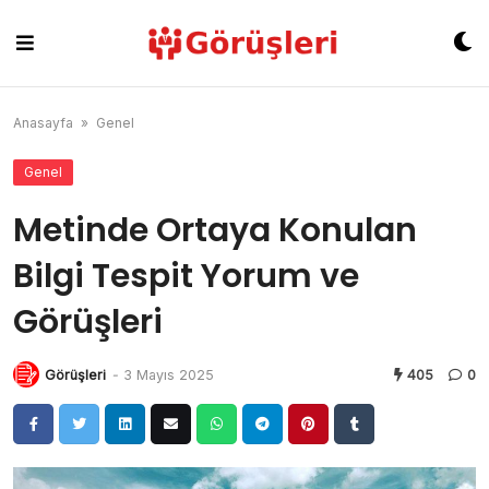
Skip
to
content
Anasayfa
»
Genel
Genel
Metinde Ortaya Konulan
Bilgi Tespit Yorum ve
Görüşleri
Görüşleri
-
3 Mayıs 2025
405
0