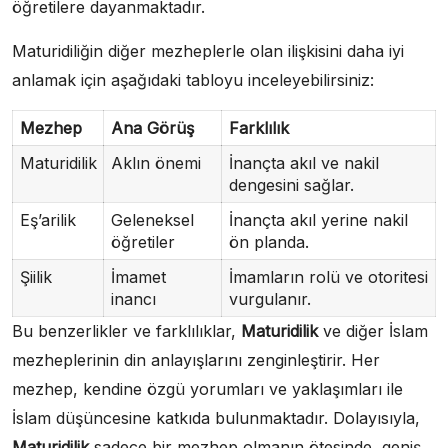
öğretilere dayanmaktadır.
Maturidiliğin diğer mezheplerle olan ilişkisini daha iyi
anlamak için aşağıdaki tabloyu inceleyebilirsiniz:
Mezhep
Ana Görüş
Farklılık
Maturidilik
Aklın önemi
İnançta akıl ve nakil
dengesini sağlar.
Eş’arilik
Geleneksel
İnançta akıl yerine nakil
öğretiler
ön planda.
Şiilik
İmamet
İmamların rolü ve otoritesi
inancı
vurgulanır.
Bu benzerlikler ve farklılıklar,
Maturidilik
ve diğer İslam
mezheplerinin din anlayışlarını zenginleştirir. Her
mezhep, kendine özgü yorumları ve yaklaşımları ile
İslam düşüncesine katkıda bulunmaktadır. Dolayısıyla,
Maturidilik
sadece bir mezhep olmanın ötesinde, geniş