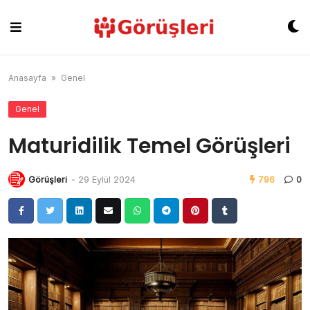
Skip
to
content
Anasayfa
»
Genel
Genel
Maturidilik Temel Görüşleri
Görüşleri
-
29 Eylül 2024
796
0