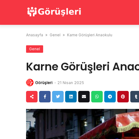
Skip
to
content
Anasayfa
»
Genel
»
Karne Görüşleri Anaokulu
Genel
Karne Görüşleri Ana
Görüşleri
-
21 Nisan 2025