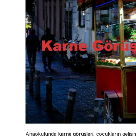
Anaokulunda
karne görüşleri
, çocukların gelişi