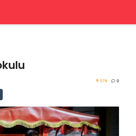
okulu
578
0