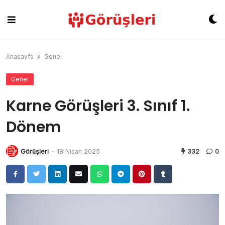
Skip
to
content
Anasayfa
»
Genel
Genel
Karne Görüşleri 3. Sınıf 1.
Dönem
Görüşleri
-
18 Nisan 2025
332
0