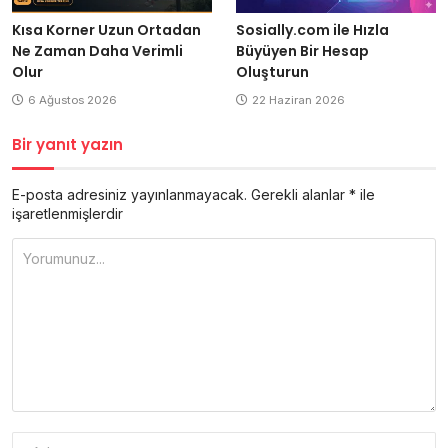
Kısa Korner Uzun Ortadan
Sosially.com ile Hızla
Ne Zaman Daha Verimli
Büyüyen Bir Hesap
Olur
Oluşturun
6 Ağustos 2026
22 Haziran 2026
Bir yanıt yazın
E-posta adresiniz yayınlanmayacak.
Gerekli alanlar
*
ile
işaretlenmişlerdir