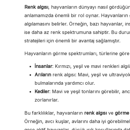
Renk algısı
, hayvanların dünyayı nasıl gördüğün
anlamamızda önemli bir rol oynar. Hayvanların gö
algılamasını belirler. Örneğin, bazı hayvanlar, in
ise daha az renk spektrumuna sahiptir. Bu duru
stratejileri için önemli bir avantaj sağlamıştır.
Hayvanların görme spektrumları, türlerine göre de
İnsanlar
: Kırmızı, yeşil ve mavi renkleri algıl
Arıların
renk algısı: Mavi, yeşil ve ultraviyol
bulmalarında yardımcı olur.
Kediler
: Mavi ve yeşil tonlarını görebilir, a
zorlanırlar.
Bu farklılıklar, hayvanların
renk algısı
ve
görme
Örneğin, avcı kuşlar, avlarını daha iyi görebilm
gece aktif hayvanlar, düşük ışık koşullarında da