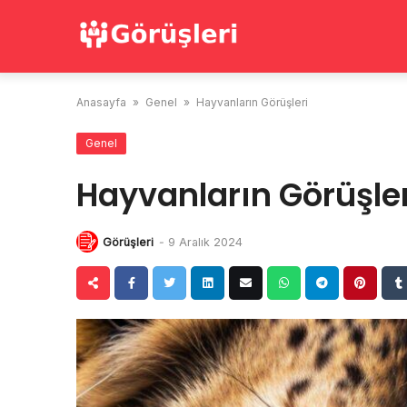
Skip
to
content
Anasayfa
»
Genel
»
Hayvanların Görüşleri
Genel
Hayvanların Görüşler
Görüşleri
-
9 Aralık 2024