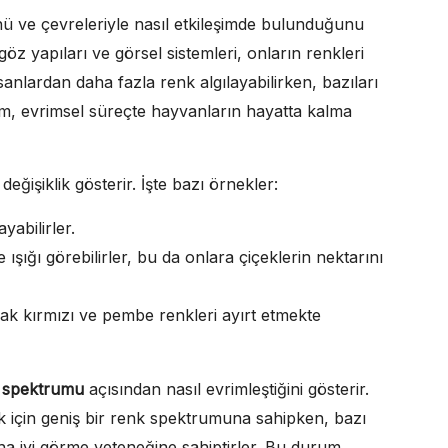
ü ve çevreleriyle nasıl etkileşimde bulunduğunu
z yapıları ve görsel sistemleri, onların renkleri
sanlardan daha fazla renk algılayabilirken, bazıları
m, evrimsel süreçte hayvanların hayatta kalma
ğişiklik gösterir. İşte bazı örnekler:
ayabilirler.
e ışığı görebilirler, bu da onlara çiçeklerin nektarını
ncak kırmızı ve pembe renkleri ayırt etmekte
 spektrumu
açısından nasıl evrimleştiğini gösterir.
ek için geniş bir renk spektrumuna sahipken, bazı
ha iyi görme yeteneğine sahiptirler. Bu durum,