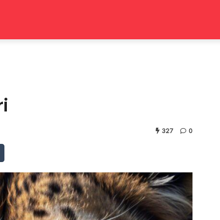
i
327
0