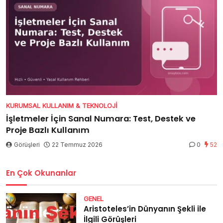
KURUMSAL KULLANIM & TEKNOLOJI
İşletmeler İçin Sanal Numara: Test, Destek ve
Proje Bazlı Kullanım
Görüşleri
22 Temmuz 2026
0
52
En Çok Okunanlar
GENEL
Aristoteles’in Dünyanın Şekli ile
İlgili Görüşleri