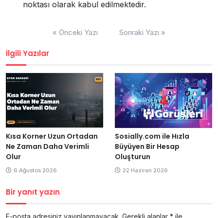
noktası olarak kabul edilmektedir.
Yazı
« Önceki Yazı
Sonraki Yazı »
gezinmesi
İlgili Yazılar
Kısa Korner Uzun Ortadan
Sosially.com ile Hızla
Ne Zaman Daha Verimli
Büyüyen Bir Hesap
Olur
Oluşturun
6 Ağustos 2026
22 Haziran 2026
Bir yanıt yazın
E-posta adresiniz yayınlanmayacak.
Gerekli alanlar
*
ile