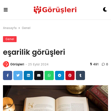
Skip
to
content
Anasayfa
»
Genel
Genel
eşarilik görüşleri
Görüşleri
-
25 Eylül 2024
491
0