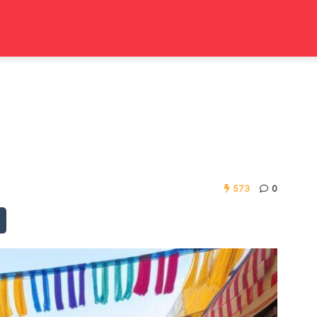
573
0