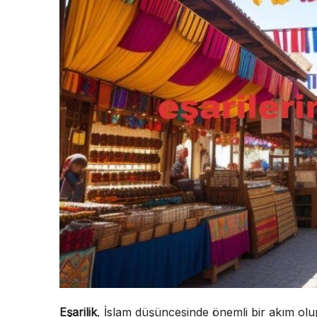
Eşarilik
, İslam düşüncesinde önemli bir akım olup,