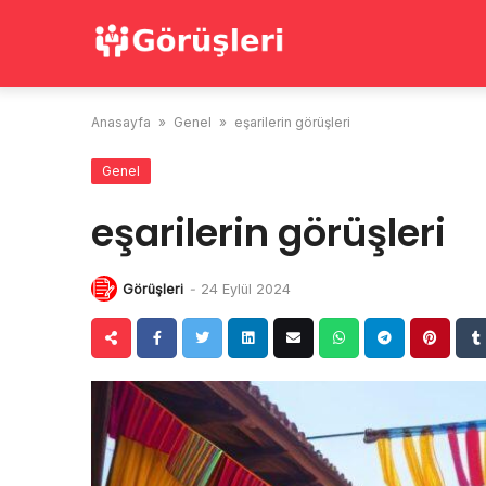
Skip
to
content
Anasayfa
»
Genel
»
eşarilerin görüşleri
Genel
eşarilerin görüşleri
Görüşleri
-
24 Eylül 2024