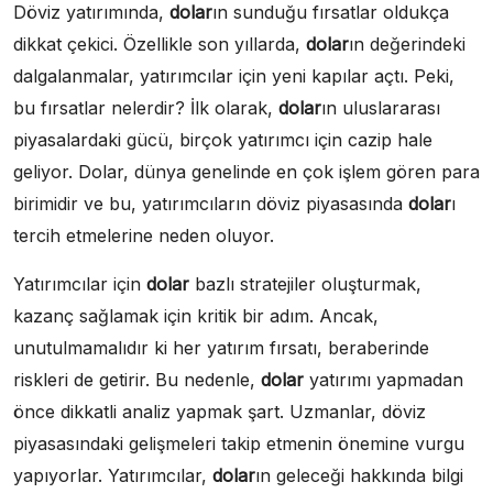
Döviz yatırımında,
dolar
ın sunduğu fırsatlar oldukça
dikkat çekici. Özellikle son yıllarda,
dolar
ın değerindeki
dalgalanmalar, yatırımcılar için yeni kapılar açtı. Peki,
bu fırsatlar nelerdir? İlk olarak,
dolar
ın uluslararası
piyasalardaki gücü, birçok yatırımcı için cazip hale
geliyor. Dolar, dünya genelinde en çok işlem gören para
birimidir ve bu, yatırımcıların döviz piyasasında
dolar
ı
tercih etmelerine neden oluyor.
Yatırımcılar için
dolar
bazlı stratejiler oluşturmak,
kazanç sağlamak için kritik bir adım. Ancak,
unutulmamalıdır ki her yatırım fırsatı, beraberinde
riskleri de getirir. Bu nedenle,
dolar
yatırımı yapmadan
önce dikkatli analiz yapmak şart. Uzmanlar, döviz
piyasasındaki gelişmeleri takip etmenin önemine vurgu
yapıyorlar. Yatırımcılar,
dolar
ın geleceği hakkında bilgi