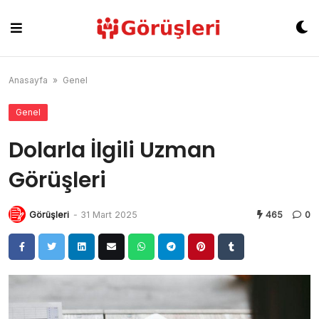
Skip
to
content
Anasayfa
»
Genel
Genel
Dolarla İlgili Uzman
Görüşleri
Görüşleri
-
31 Mart 2025
465
0