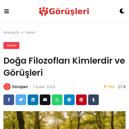
Skip
to
content
Anasayfa
»
Genel
Genel
Doğa Filozofları Kimlerdir ve
Görüşleri
Görüşleri
-
1 Aralık 2024
790
0