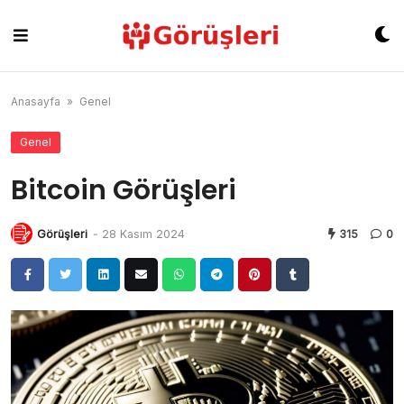
Skip
to
content
Anasayfa
»
Genel
Genel
Bitcoin Görüşleri
Görüşleri
-
28 Kasım 2024
315
0