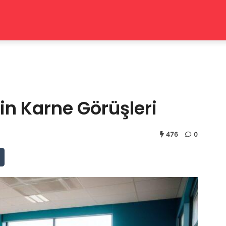
çin Karne Görüşleri
476
0