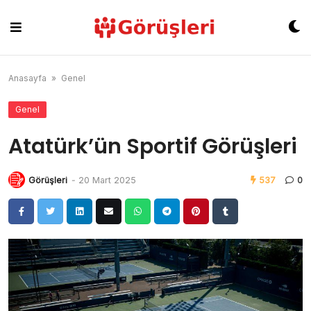
Skip
to
content
Anasayfa
»
Genel
Genel
Atatürk’ün Sportif Görüşleri
Görüşleri
-
20 Mart 2025
537
0