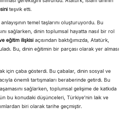
lınması gerektiğini savundu. Atatürk, İslam dininin
sini
teşvik etti.
k anlayışının temel taşlarını oluşturuyordu. Bu
nı sağlarken, dinin toplumsal hayatta nasıl bir rol
e eğitim ilişkisi
açısından baktığımızda, Atatürk,
uladı. Bu, dinin eğitimin bir parçası olarak yer alması
 için çaba gösterdi. Bu çabalar, dinin sosyal ve
cıyla önemli tartışmaları beraberinde getirdi. Bu
yaşamasını sağlarken, toplumsal gelişime de katkıda
ün bu konudaki düşünceleri, Türkiye’nin laik ve
lardan biri olarak tarihe geçmiştir.