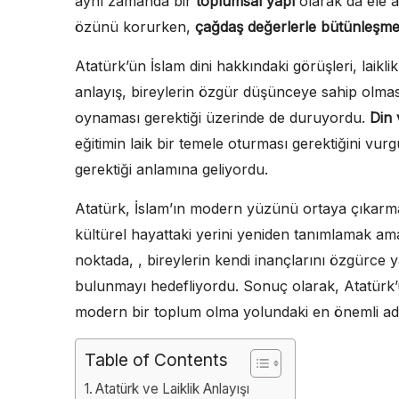
aynı zamanda bir
toplumsal yapı
olarak da ele a
özünü korurken,
çağdaş değerlerle bütünleşme
Atatürk’ün İslam dini hakkındaki görüşleri, laikli
anlayış, bireylerin özgür düşünceye sahip olması
oynaması gerektiği üzerinde de duruyordu.
Din v
eğitimin laik bir temele oturması gerektiğini vurg
gerektiği anlamına geliyordu.
Atatürk, İslam’ın modern yüzünü ortaya çıkarmak
kültürel hayattaki yerini yeniden tanımlamak ama
noktada, , bireylerin kendi inançlarını özgürce 
bulunmayı hedefliyordu. Sonuç olarak, Atatürk’
modern bir toplum olma yolundaki en önemli adım
Table of Contents
Atatürk ve Laiklik Anlayışı