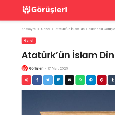
Skip
to
content
Anasayfa
»
Genel
»
Atatürk’ün İslam Dini Hakkındaki Görüşle
Genel
Atatürk’ün İslam Din
Görüşleri
-
17 Mart 2025