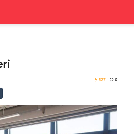
eri
527
0