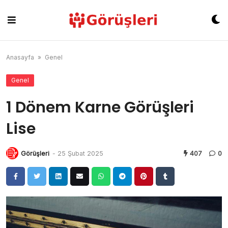
Skip
to
content
Anasayfa
»
Genel
Genel
1 Dönem Karne Görüşleri
Lise
Görüşleri
-
25 Şubat 2025
407
0